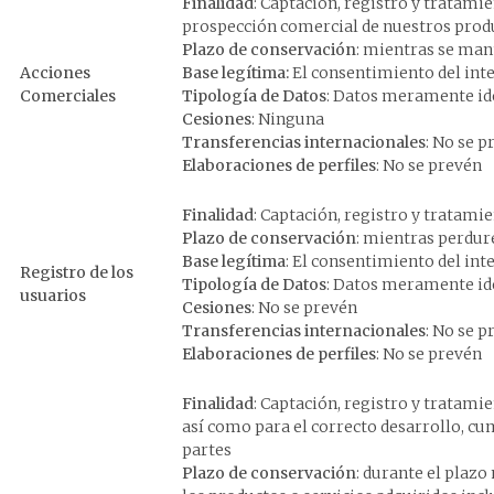
Finalidad
: Captación, registro y tratamie
prospección comercial de nuestros produ
Plazo de conservación
: mientras se man
Acciones
Base legítima:
El consentimiento del int
Comerciales
Tipología de Datos
: Datos meramente ide
Cesiones
: Ninguna
Transferencias internacionales
: No se p
Elaboraciones de perfiles
: No se prevén
Finalidad
: Captación, registro y tratami
Plazo de conservación
: mientras perdur
Base legítima
: El consentimiento del int
Registro de los
Tipología de Datos
: Datos meramente ide
usuarios
Cesiones
: No se prevén
Transferencias internacionales
: No se p
Elaboraciones de perfiles
: No se prevén
Finalidad
: Captación, registro y tratamie
así como para el correcto desarrollo, c
partes
Plazo de conservación
: durante el plaz