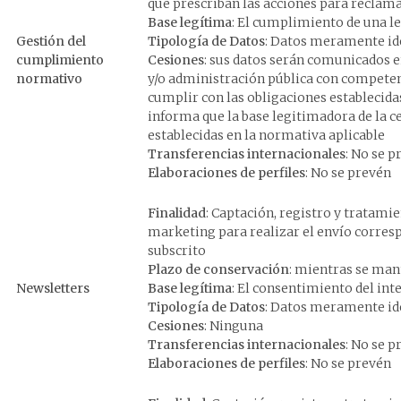
que prescriban las acciones para reclama
Base legítima
: El cumplimiento de una l
Gestión del
Tipología de Datos
: Datos meramente ide
cumplimiento
Cesiones
: sus datos serán comunicados 
normativo
y/o administración pública con competenc
cumplir con las obligaciones establecida
informa que la base legitimadora de la c
establecidas en la normativa aplicable
Transferencias internacionales
: No se p
Elaboraciones de perfiles
: No se prevén
Finalidad
: Captación, registro y tratamie
marketing para realizar el envío correspo
subscrito
Plazo de conservación
: mientras se man
Newsletters
Base legítima
: El consentimiento del int
Tipología de Datos
: Datos meramente ide
Cesiones
: Ninguna
Transferencias internacionales
: No se p
Elaboraciones de perfiles
: No se prevén