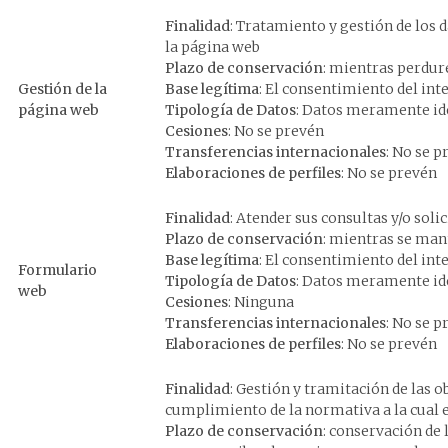
Finalidad
: Tratamiento y gestión de los 
la página web
Plazo de conservación
: mientras perdur
Gestión de la
Base legítima
: El consentimiento del int
página web
Tipología de Datos
: Datos meramente ide
Cesiones
: No se prevén
Transferencias internacionales
: No se p
Elaboraciones de perfiles
: No se prevén
Finalidad
: Atender sus consultas y/o soli
Plazo de conservación
: mientras se man
Base legítima
: El consentimiento del int
Formulario
Tipología de Datos
: Datos meramente ide
web
Cesiones
: Ninguna
Transferencias internacionales
: No se p
Elaboraciones de perfiles
: No se prevén
Finalidad
: Gestión y tramitación de las o
cumplimiento de la normativa a la cual e
Plazo de conservación
: conservación de