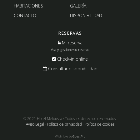
HABITACIONES
GALERÍA
CONTACTO
DISPONIBILIDAD
RESERVAS
Mi reserva
Vea y gestione su reserva
Check-in online
Consultar disponibilidad
© 2021 Hotel Meloussa · Todos los derechos reservados.
Aviso Legal
·
Política de privacidad
·
Política de cookies
With love by
GuestPro