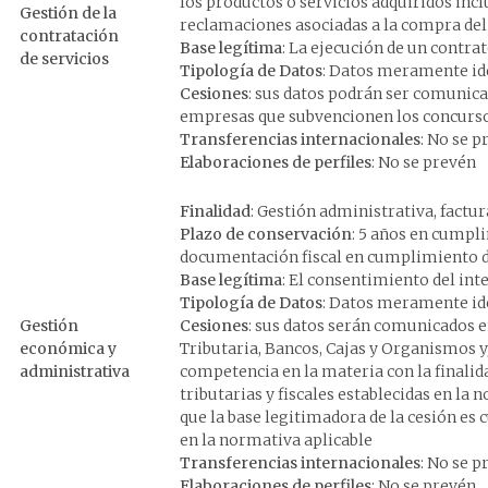
los productos o servicios adquiridos inc
Gestión de la
reclamaciones asociadas a la compra del 
contratación
Base legítima
: La ejecución de un contra
de servicios
Tipología de Datos
: Datos meramente ide
Cesiones
: sus datos podrán ser comunica
empresas que subvencionen los concurs
Transferencias internacionales
: No se p
Elaboraciones de perfiles
: No se prevén
Finalidad
: Gestión administrativa, factur
Plazo de conservación
: 5 años en cumpli
documentación fiscal en cumplimiento de
Base legítima
: El consentimiento del int
Tipología de Datos
: Datos meramente ide
Gestión
Cesiones
: sus datos serán comunicados e
económica y
Tributaria, Bancos, Cajas y Organismos y
administrativa
competencia en la materia con la finalid
tributarias y fiscales establecidas en la
que la base legitimadora de la cesión es 
en la normativa aplicable
Transferencias internacionales
: No se p
Elaboraciones de perfiles
: No se prevén