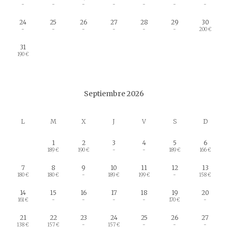
-
-
-
-
-
-
-
24
25
26
27
28
29
30
-
-
-
-
-
-
200 €
31
190 €
Septiembre 2026
L
M
X
J
V
S
D
1
2
3
4
5
6
189 €
190 €
-
-
189 €
166 €
7
8
9
10
11
12
13
180 €
180 €
-
189 €
199 €
-
158 €
14
15
16
17
18
19
20
161 €
-
-
-
-
170 €
-
21
22
23
24
25
26
27
138 €
157 €
-
157 €
-
-
-